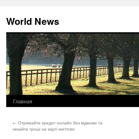
World News
Перейти
Главная
к
←
Отримайте кредит онлайн без відмови та
содержимому
чекайте гроші на карті миттєво